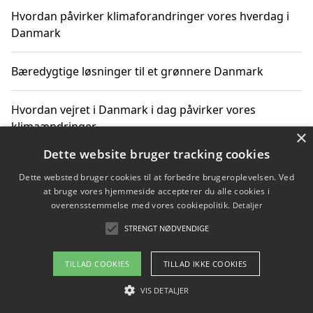
Hvordan påvirker klimaforandringer vores hverdag i
Danmark
Bæredygtige løsninger til et grønnere Danmark
Hvordan vejret i Danmark i dag påvirker vores
klimaændringer
×
Dette website bruger tracking cookies
Hvordan klimaændringer påvirker danske unges
Dette websted bruger cookies til at forbedre brugeroplevelsen. Ved
gaveønsker
at bruge vores hjemmeside accepterer du alle cookies i
overensstemmelse med vores cookiepolitik.
Detaljer
STRENGT NØDVENDIGE
Copyright 2026 - Pilanto Aps
TILLAD COOKIES
TILLAD IKKE COOKIES
Om / kontakt
Blog
Betingelser
VIS DETALJER