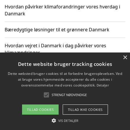
Hvordan påvirker klimaforandringer vores hverdag i
Danmark
Bæredygtige løsninger til et grønnere Danmark
Hvordan vejret i Danmark i dag påvirker vores
klimaændringer
×
Dette website bruger tracking cookies
Hvordan klimaændringer påvirker danske unges
Dette websted bruger cookies til at forbedre brugeroplevelsen. Ved
gaveønsker
at bruge vores hjemmeside accepterer du alle cookies i
overensstemmelse med vores cookiepolitik.
Detaljer
STRENGT NØDVENDIGE
Copyright 2026 - Pilanto Aps
TILLAD COOKIES
TILLAD IKKE COOKIES
Om / kontakt
Blog
Betingelser
VIS DETALJER