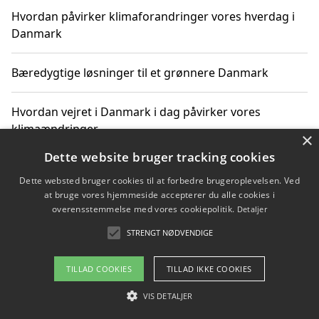
Hvordan påvirker klimaforandringer vores hverdag i
Danmark
Bæredygtige løsninger til et grønnere Danmark
Hvordan vejret i Danmark i dag påvirker vores
klimaændringer
×
Dette website bruger tracking cookies
Hvordan klimaændringer påvirker danske unges
Dette websted bruger cookies til at forbedre brugeroplevelsen. Ved
gaveønsker
at bruge vores hjemmeside accepterer du alle cookies i
overensstemmelse med vores cookiepolitik.
Detaljer
STRENGT NØDVENDIGE
Copyright 2026 - Pilanto Aps
TILLAD COOKIES
TILLAD IKKE COOKIES
Om / kontakt
Blog
Betingelser
VIS DETALJER