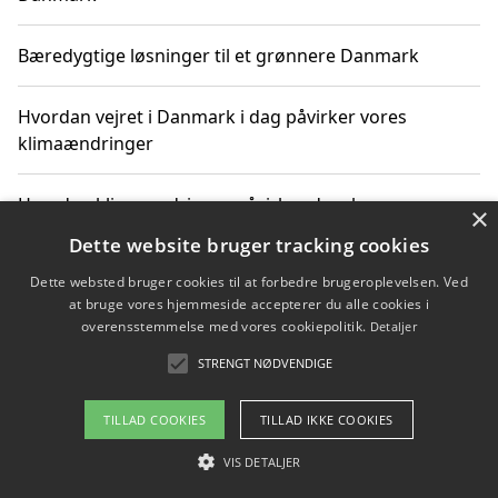
Bæredygtige løsninger til et grønnere Danmark
Hvordan vejret i Danmark i dag påvirker vores
klimaændringer
Hvordan klimaændringer påvirker danske unges
×
gaveønsker
Dette website bruger tracking cookies
Dette websted bruger cookies til at forbedre brugeroplevelsen. Ved
at bruge vores hjemmeside accepterer du alle cookies i
overensstemmelse med vores cookiepolitik.
Detaljer
Copyright 2026 - Pilanto Aps
STRENGT NØDVENDIGE
Om / kontakt
Blog
Betingelser
TILLAD COOKIES
TILLAD IKKE COOKIES
VIS DETALJER