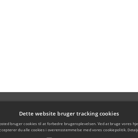
Dette website bruger tracking cookies
sted bruger cookies til at forbedre brugeroplevelsen. Ved at bruge vores 
ccepterer du alle cookies i overensstemmelse med vores cookiepolitik.
Detalj