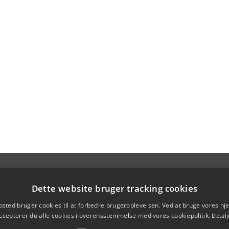
Dette website bruger tracking cookies
sted bruger cookies til at forbedre brugeroplevelsen. Ved at bruge vores 
ccepterer du alle cookies i overensstemmelse med vores cookiepolitik.
Detalj