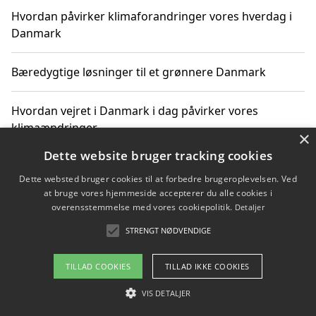
Hvordan påvirker klimaforandringer vores hverdag i
Danmark
Bæredygtige løsninger til et grønnere Danmark
Hvordan vejret i Danmark i dag påvirker vores
klimaændringer
×
Dette website bruger tracking cookies
Hvordan klimaændringer påvirker danske unges
Dette websted bruger cookies til at forbedre brugeroplevelsen. Ved
gaveønsker
at bruge vores hjemmeside accepterer du alle cookies i
overensstemmelse med vores cookiepolitik.
Detaljer
STRENGT NØDVENDIGE
Copyright 2026 - Pilanto Aps
TILLAD COOKIES
TILLAD IKKE COOKIES
Om / kontakt
Blog
Betingelser
VIS DETALJER