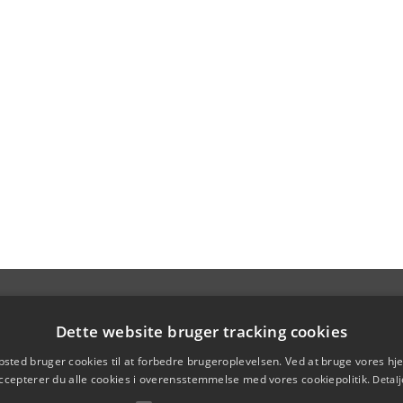
Dette website bruger tracking cookies
sted bruger cookies til at forbedre brugeroplevelsen. Ved at bruge vores 
ccepterer du alle cookies i overensstemmelse med vores cookiepolitik.
Detalj