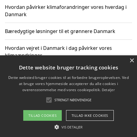
Hvordan påvirker klimaforandringer vores hverdag i
Danmark
Bæredygtige løsninger til et grønnere Danmark
Hvordan vejret i Danmark i dag påvirker vores
klimaændringer
×
Dette website bruger tracking cookies
Hvordan klimaændringer påvirker danske unges
Dette websted bruger cookies til at forbedre brugeroplevelsen. Ved
gaveønsker
at bruge vores hjemmeside accepterer du alle cookies i
overensstemmelse med vores cookiepolitik.
Detaljer
STRENGT NØDVENDIGE
Copyright 2026 - Pilanto Aps
TILLAD COOKIES
TILLAD IKKE COOKIES
Om / kontakt
Blog
Betingelser
VIS DETALJER