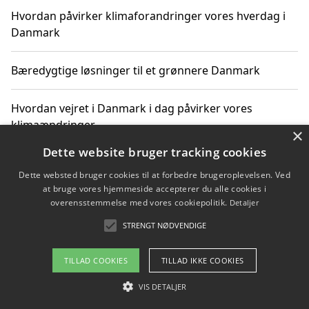
Hvordan påvirker klimaforandringer vores hverdag i
Danmark
Bæredygtige løsninger til et grønnere Danmark
Hvordan vejret i Danmark i dag påvirker vores
klimaændringer
×
Dette website bruger tracking cookies
Hvordan klimaændringer påvirker danske unges
Dette websted bruger cookies til at forbedre brugeroplevelsen. Ved
gaveønsker
at bruge vores hjemmeside accepterer du alle cookies i
overensstemmelse med vores cookiepolitik.
Detaljer
STRENGT NØDVENDIGE
Copyright 2026 - Pilanto Aps
TILLAD COOKIES
TILLAD IKKE COOKIES
Om / kontakt
Blog
Betingelser
VIS DETALJER