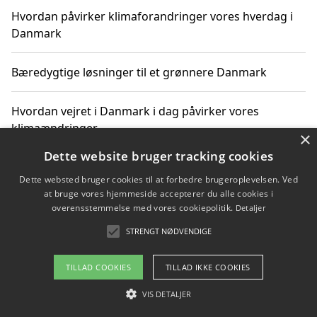
Hvordan påvirker klimaforandringer vores hverdag i
Danmark
Bæredygtige løsninger til et grønnere Danmark
Hvordan vejret i Danmark i dag påvirker vores
klimaændringer
×
Dette website bruger tracking cookies
Hvordan klimaændringer påvirker danske unges
Dette websted bruger cookies til at forbedre brugeroplevelsen. Ved
gaveønsker
at bruge vores hjemmeside accepterer du alle cookies i
overensstemmelse med vores cookiepolitik.
Detaljer
STRENGT NØDVENDIGE
Copyright 2026 - Pilanto Aps
TILLAD COOKIES
TILLAD IKKE COOKIES
Om / kontakt
Blog
Betingelser
VIS DETALJER