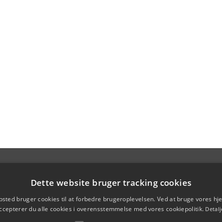
Dette website bruger tracking cookies
sted bruger cookies til at forbedre brugeroplevelsen. Ved at bruge vores 
ccepterer du alle cookies i overensstemmelse med vores cookiepolitik.
Detalj