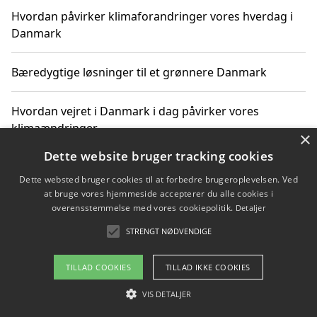
Hvordan påvirker klimaforandringer vores hverdag i
Danmark
Bæredygtige løsninger til et grønnere Danmark
Hvordan vejret i Danmark i dag påvirker vores
klimaændringer
×
Dette website bruger tracking cookies
Hvordan klimaændringer påvirker danske unges
Dette websted bruger cookies til at forbedre brugeroplevelsen. Ved
gaveønsker
at bruge vores hjemmeside accepterer du alle cookies i
overensstemmelse med vores cookiepolitik.
Detaljer
STRENGT NØDVENDIGE
Copyright 2026 - Pilanto Aps
TILLAD COOKIES
TILLAD IKKE COOKIES
Om / kontakt
Blog
Betingelser
VIS DETALJER