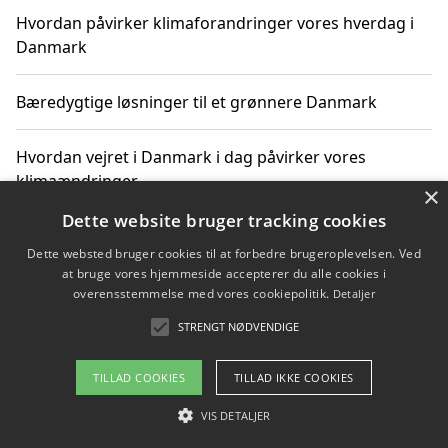
Hvordan påvirker klimaforandringer vores hverdag i
Danmark
Bæredygtige løsninger til et grønnere Danmark
Hvordan vejret i Danmark i dag påvirker vores
klimaændringer
×
Dette website bruger tracking cookies
Hvordan klimaændringer påvirker danske unges
Dette websted bruger cookies til at forbedre brugeroplevelsen. Ved
gaveønsker
at bruge vores hjemmeside accepterer du alle cookies i
overensstemmelse med vores cookiepolitik.
Detaljer
STRENGT NØDVENDIGE
Copyright 2026 - Pilanto Aps
TILLAD COOKIES
TILLAD IKKE COOKIES
Om / kontakt
Blog
Betingelser
VIS DETALJER