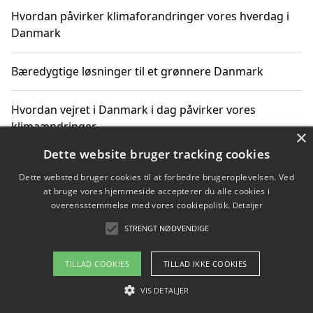
Hvordan påvirker klimaforandringer vores hverdag i
Danmark
Bæredygtige løsninger til et grønnere Danmark
Hvordan vejret i Danmark i dag påvirker vores
klimaændringer
×
Dette website bruger tracking cookies
Hvordan klimaændringer påvirker danske unges
Dette websted bruger cookies til at forbedre brugeroplevelsen. Ved
gaveønsker
at bruge vores hjemmeside accepterer du alle cookies i
overensstemmelse med vores cookiepolitik.
Detaljer
STRENGT NØDVENDIGE
Copyright 2026 - Pilanto Aps
TILLAD COOKIES
TILLAD IKKE COOKIES
Om / kontakt
Blog
Betingelser
VIS DETALJER