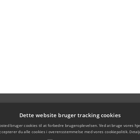
Dette website bruger tracking cookies
sted bruger cookies til at forbedre brugeroplevelsen. Ved at bruge vores 
ccepterer du alle cookies i overensstemmelse med vores cookiepolitik.
Detalj