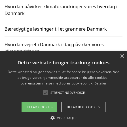
Hvordan påvirker klimaforandringer vores hverdag i
Danmark
Bæredygtige løsninger til et grønnere Danmark
Hvordan vejret i Danmark i dag påvirker vores
klimaændringer
×
Dette website bruger tracking cookies
Hvordan klimaændringer påvirker danske unges
Dette websted bruger cookies til at forbedre brugeroplevelsen. Ved
gaveønsker
at bruge vores hjemmeside accepterer du alle cookies i
overensstemmelse med vores cookiepolitik.
Detaljer
STRENGT NØDVENDIGE
Copyright 2026 - Pilanto Aps
TILLAD COOKIES
TILLAD IKKE COOKIES
Om / kontakt
Blog
Betingelser
VIS DETALJER