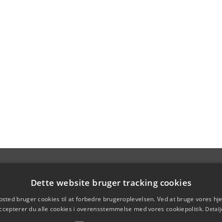
Dette website bruger tracking cookies
sted bruger cookies til at forbedre brugeroplevelsen. Ved at bruge vores 
ccepterer du alle cookies i overensstemmelse med vores cookiepolitik.
Detalj