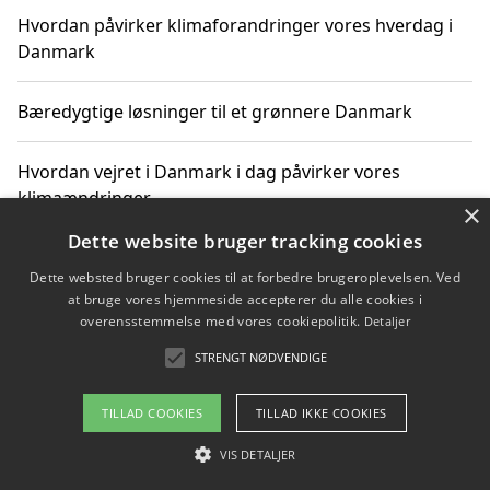
Hvordan påvirker klimaforandringer vores hverdag i
Danmark
Bæredygtige løsninger til et grønnere Danmark
Hvordan vejret i Danmark i dag påvirker vores
klimaændringer
×
Dette website bruger tracking cookies
Hvordan klimaændringer påvirker danske unges
Dette websted bruger cookies til at forbedre brugeroplevelsen. Ved
gaveønsker
at bruge vores hjemmeside accepterer du alle cookies i
overensstemmelse med vores cookiepolitik.
Detaljer
STRENGT NØDVENDIGE
Copyright 2026 - Pilanto Aps
TILLAD COOKIES
TILLAD IKKE COOKIES
Om / kontakt
Blog
Betingelser
VIS DETALJER