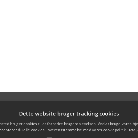
Dette website bruger tracking cookies
sted bruger cookies til at forbedre brugeroplevelsen. Ved at bruge vores 
ccepterer du alle cookies i overensstemmelse med vores cookiepolitik.
Detalj