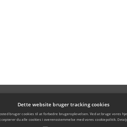
Dette website bruger tracking cookies
sted bruger cookies til at forbedre brugeroplevelsen. Ved at bruge vores 
ccepterer du alle cookies i overensstemmelse med vores cookiepolitik.
Detalj