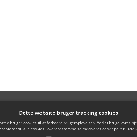
Dette website bruger tracking cookies
sted bruger cookies til at forbedre brugeroplevelsen. Ved at bruge vores 
ccepterer du alle cookies i overensstemmelse med vores cookiepolitik.
Detalj