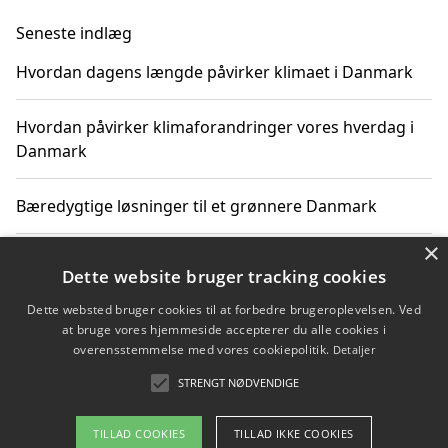
Seneste indlæg
Hvordan dagens længde påvirker klimaet i Danmark
Hvordan påvirker klimaforandringer vores hverdag i
Danmark
Bæredygtige løsninger til et grønnere Danmark
×
Hvordan vejret i Danmark i dag påvirker vores
Dette website bruger tracking cookies
klimaændringer
Dette websted bruger cookies til at forbedre brugeroplevelsen. Ved
at bruge vores hjemmeside accepterer du alle cookies i
Hvordan klimaændringer påvirker danske unges
overensstemmelse med vores cookiepolitik.
Detaljer
gaveønsker
STRENGT NØDVENDIGE
TILLAD COOKIES
TILLAD IKKE COOKIES