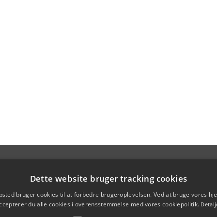
Dette website bruger tracking cookies
sted bruger cookies til at forbedre brugeroplevelsen. Ved at bruge vores 
ccepterer du alle cookies i overensstemmelse med vores cookiepolitik.
Detalj