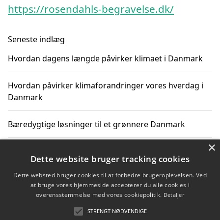
https://rosendahls-begravelse.dk/
Seneste indlæg
Hvordan dagens længde påvirker klimaet i Danmark
Hvordan påvirker klimaforandringer vores hverdag i
Danmark
Bæredygtige løsninger til et grønnere Danmark
×
Hvordan vejret i Danmark i dag påvirker vores
Dette website bruger tracking cookies
klimaændringer
Dette websted bruger cookies til at forbedre brugeroplevelsen. Ved
at bruge vores hjemmeside accepterer du alle cookies i
Hvordan klimaændringer påvirker danske unges
overensstemmelse med vores cookiepolitik.
Detaljer
gaveønsker
STRENGT NØDVENDIGE