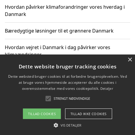
Hvordan påvirker klimaforandringer vores hverdag i
Danmark
Bæredygtige løsninger til et grønnere Danmark
Hvordan vejret i Danmark i dag påvirker vores
klimaændringer
×
Dette website bruger tracking cookies
Hvordan klimaændringer påvirker danske unges
Dette websted bruger cookies til at forbedre brugeroplevelsen. Ved
gaveønsker
at bruge vores hjemmeside accepterer du alle cookies i
overensstemmelse med vores cookiepolitik.
Detaljer
STRENGT NØDVENDIGE
Copyright 2026 - Pilanto Aps
TILLAD COOKIES
TILLAD IKKE COOKIES
Om / kontakt
Blog
Betingelser
VIS DETALJER