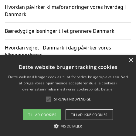
Hvordan påvirker klimaforandringer vores hverdag i
Danmark
Bæredygtige løsninger til et grønnere Danmark
Hvordan vejret i Danmark i dag påvirker vores
klimaændringer
×
Dette website bruger tracking cookies
Hvordan klimaændringer påvirker danske unges
Dette websted bruger cookies til at forbedre brugeroplevelsen. Ved
gaveønsker
at bruge vores hjemmeside accepterer du alle cookies i
overensstemmelse med vores cookiepolitik.
Detaljer
STRENGT NØDVENDIGE
Copyright 2026 - Pilanto Aps
TILLAD COOKIES
TILLAD IKKE COOKIES
Om / kontakt
Blog
Betingelser
VIS DETALJER