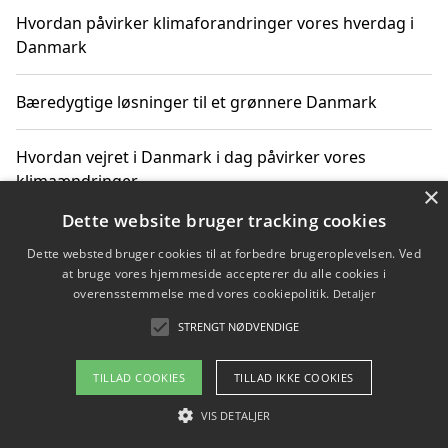
Hvordan påvirker klimaforandringer vores hverdag i
Danmark
Bæredygtige løsninger til et grønnere Danmark
Hvordan vejret i Danmark i dag påvirker vores
klimaændringer
×
Dette website bruger tracking cookies
Hvordan klimaændringer påvirker danske unges
Dette websted bruger cookies til at forbedre brugeroplevelsen. Ved
gaveønsker
at bruge vores hjemmeside accepterer du alle cookies i
overensstemmelse med vores cookiepolitik.
Detaljer
STRENGT NØDVENDIGE
Copyright 2026 - Pilanto Aps
TILLAD COOKIES
TILLAD IKKE COOKIES
Om / kontakt
Blog
Betingelser
VIS DETALJER