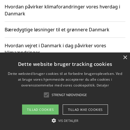
Hvordan påvirker klimaforandringer vores hverdag i
Danmark
Bæredygtige løsninger til et grønnere Danmark
Hvordan vejret i Danmark i dag påvirker vores
klimaændringer
×
Dette website bruger tracking cookies
Hvordan klimaændringer påvirker danske unges
Dette websted bruger cookies til at forbedre brugeroplevelsen. Ved
gaveønsker
at bruge vores hjemmeside accepterer du alle cookies i
overensstemmelse med vores cookiepolitik.
Detaljer
STRENGT NØDVENDIGE
Copyright 2026 - Pilanto Aps
TILLAD COOKIES
TILLAD IKKE COOKIES
Om / kontakt
Blog
Betingelser
VIS DETALJER