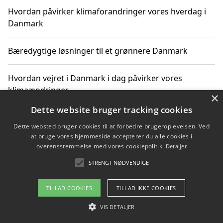
Hvordan påvirker klimaforandringer vores hverdag i
Danmark
Bæredygtige løsninger til et grønnere Danmark
Hvordan vejret i Danmark i dag påvirker vores
klimaændringer
×
Dette website bruger tracking cookies
Hvordan klimaændringer påvirker danske unges
Dette websted bruger cookies til at forbedre brugeroplevelsen. Ved
gaveønsker
at bruge vores hjemmeside accepterer du alle cookies i
overensstemmelse med vores cookiepolitik.
Detaljer
STRENGT NØDVENDIGE
Copyright 2026 - Pilanto Aps
TILLAD COOKIES
TILLAD IKKE COOKIES
Om / kontakt
Blog
Betingelser
VIS DETALJER