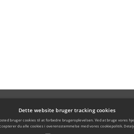
Dette website bruger tracking cookies
sted bruger cookies til at forbedre brugeroplevelsen. Ved at bruge vores 
ccepterer du alle cookies i overensstemmelse med vores cookiepolitik.
Detalj