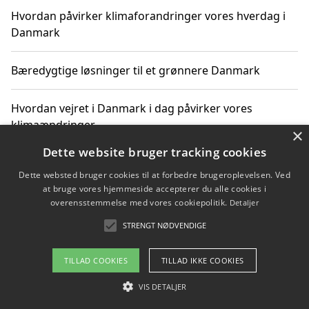
Hvordan påvirker klimaforandringer vores hverdag i
Danmark
Bæredygtige løsninger til et grønnere Danmark
Hvordan vejret i Danmark i dag påvirker vores
klimaændringer
×
Dette website bruger tracking cookies
Hvordan klimaændringer påvirker danske unges
Dette websted bruger cookies til at forbedre brugeroplevelsen. Ved
gaveønsker
at bruge vores hjemmeside accepterer du alle cookies i
overensstemmelse med vores cookiepolitik.
Detaljer
STRENGT NØDVENDIGE
Copyright 2026 - Pilanto Aps
TILLAD COOKIES
TILLAD IKKE COOKIES
Om / kontakt
Blog
Betingelser
VIS DETALJER