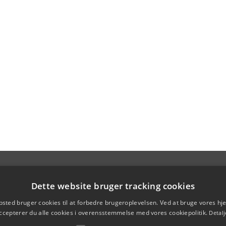
Dette website bruger tracking cookies
sted bruger cookies til at forbedre brugeroplevelsen. Ved at bruge vores 
ccepterer du alle cookies i overensstemmelse med vores cookiepolitik.
Detalj