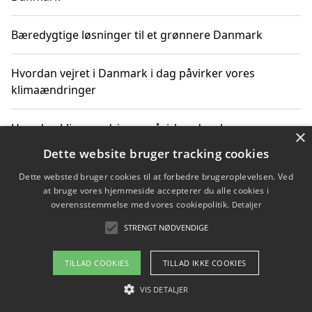
Bæredygtige løsninger til et grønnere Danmark
Hvordan vejret i Danmark i dag påvirker vores
klimaændringer
Hvordan klimaændringer påvirker danske unges
×
gaveønsker
Dette website bruger tracking cookies
Dette websted bruger cookies til at forbedre brugeroplevelsen. Ved
at bruge vores hjemmeside accepterer du alle cookies i
overensstemmelse med vores cookiepolitik.
Detaljer
Copyright 2026 - Pilanto Aps
STRENGT NØDVENDIGE
Om / kontakt
Blog
Betingelser
TILLAD COOKIES
TILLAD IKKE COOKIES
VIS DETALJER