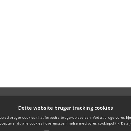
Dette website bruger tracking cookies
sted bruger cookies til at forbedre brugeroplevelsen. Ved at bruge vores 
ccepterer du alle cookies i overensstemmelse med vores cookiepolitik.
Detalj