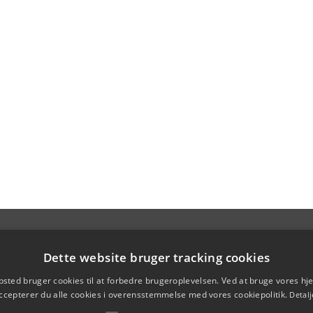
Dette website bruger tracking cookies
sted bruger cookies til at forbedre brugeroplevelsen. Ved at bruge vores 
ccepterer du alle cookies i overensstemmelse med vores cookiepolitik.
Detalj