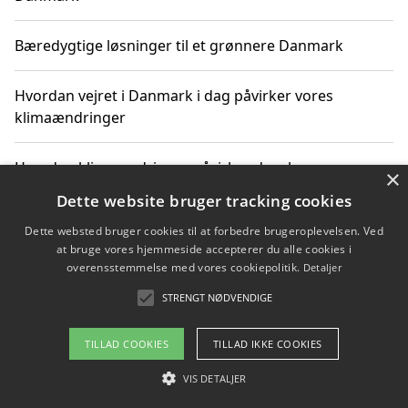
Bæredygtige løsninger til et grønnere Danmark
Hvordan vejret i Danmark i dag påvirker vores
klimaændringer
Hvordan klimaændringer påvirker danske unges
×
gaveønsker
Dette website bruger tracking cookies
Dette websted bruger cookies til at forbedre brugeroplevelsen. Ved
at bruge vores hjemmeside accepterer du alle cookies i
overensstemmelse med vores cookiepolitik.
Detaljer
Copyright 2026 - Pilanto Aps
STRENGT NØDVENDIGE
Om / kontakt
Blog
Betingelser
TILLAD COOKIES
TILLAD IKKE COOKIES
VIS DETALJER