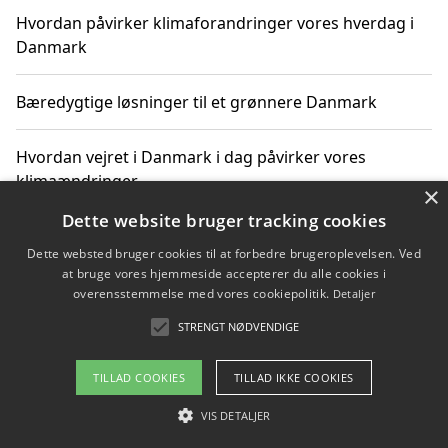
Hvordan påvirker klimaforandringer vores hverdag i
Danmark
Bæredygtige løsninger til et grønnere Danmark
Hvordan vejret i Danmark i dag påvirker vores
klimaændringer
×
Dette website bruger tracking cookies
Hvordan klimaændringer påvirker danske unges
Dette websted bruger cookies til at forbedre brugeroplevelsen. Ved
gaveønsker
at bruge vores hjemmeside accepterer du alle cookies i
overensstemmelse med vores cookiepolitik.
Detaljer
STRENGT NØDVENDIGE
Copyright 2026 - Pilanto Aps
TILLAD COOKIES
TILLAD IKKE COOKIES
Om / kontakt
Blog
Betingelser
VIS DETALJER