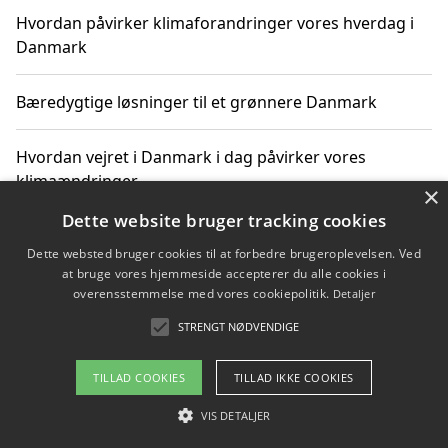
Hvordan påvirker klimaforandringer vores hverdag i
Danmark
Bæredygtige løsninger til et grønnere Danmark
Hvordan vejret i Danmark i dag påvirker vores
klimaændringer
×
Dette website bruger tracking cookies
Hvordan klimaændringer påvirker danske unges
Dette websted bruger cookies til at forbedre brugeroplevelsen. Ved
gaveønsker
at bruge vores hjemmeside accepterer du alle cookies i
overensstemmelse med vores cookiepolitik.
Detaljer
STRENGT NØDVENDIGE
Copyright 2026 - Pilanto Aps
TILLAD COOKIES
TILLAD IKKE COOKIES
Om / kontakt
Blog
Betingelser
VIS DETALJER