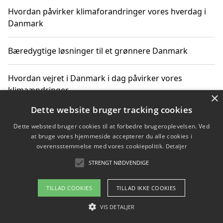
Hvordan påvirker klimaforandringer vores hverdag i
Danmark
Bæredygtige løsninger til et grønnere Danmark
Hvordan vejret i Danmark i dag påvirker vores
klimaændringer
×
Dette website bruger tracking cookies
Hvordan klimaændringer påvirker danske unges
Dette websted bruger cookies til at forbedre brugeroplevelsen. Ved
gaveønsker
at bruge vores hjemmeside accepterer du alle cookies i
overensstemmelse med vores cookiepolitik.
Detaljer
STRENGT NØDVENDIGE
Copyright 2026 - Pilanto Aps
TILLAD COOKIES
TILLAD IKKE COOKIES
Om / kontakt
Blog
Betingelser
VIS DETALJER