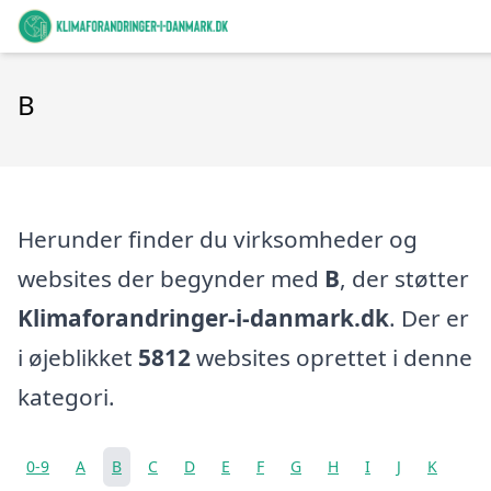
B
Herunder finder du virksomheder og
websites der begynder med
B
, der støtter
Klimaforandringer-i-danmark.dk
. Der er
i øjeblikket
5812
websites oprettet i denne
kategori.
0-9
A
B
C
D
E
F
G
H
I
J
K