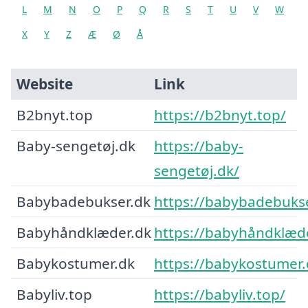
L
M
N
O
P
Q
R
S
T
U
V
W
X
Y
Z
Æ
Ø
Å
Website
Link
B2bnyt.top
https://b2bnyt.top/
Baby-sengetøj.dk
https://baby-
sengetøj.dk/
Babybadebukser.dk
https://babybadebukse
Babyhåndklæder.dk
https://babyhåndklæde
Babykostumer.dk
https://babykostumer.
Babyliv.top
https://babyliv.top/