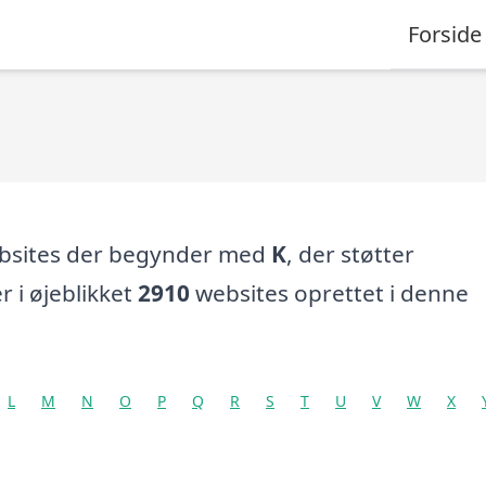
Forside
ebsites der begynder med
K
, der støtter
er i øjeblikket
2910
websites oprettet i denne
L
M
N
O
P
Q
R
S
T
U
V
W
X