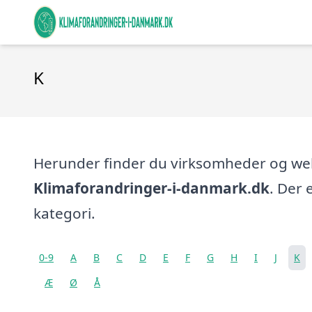
K
Herunder finder du virksomheder og w
Klimaforandringer-i-danmark.dk
. Der 
kategori.
0-9
A
B
C
D
E
F
G
H
I
J
K
Æ
Ø
Å