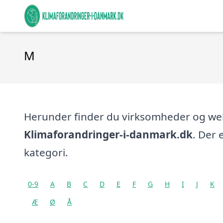
M
Herunder finder du virksomheder og w
Klimaforandringer-i-danmark.dk
. Der 
kategori.
0-9
A
B
C
D
E
F
G
H
I
J
K
Æ
Ø
Å