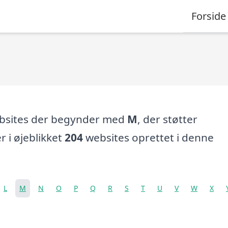
Forside
ebsites der begynder med
M
, der støtter
er i øjeblikket
204
websites oprettet i denne
L
M
N
O
P
Q
R
S
T
U
V
W
X