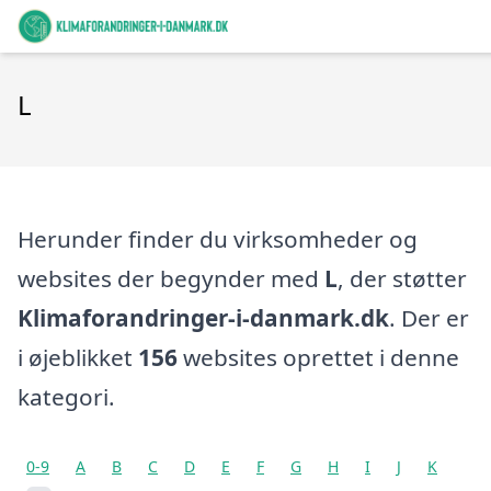
L
Herunder finder du virksomheder og
websites der begynder med
L
, der støtter
Klimaforandringer-i-danmark.dk
. Der er
i øjeblikket
156
websites oprettet i denne
kategori.
0-9
A
B
C
D
E
F
G
H
I
J
K