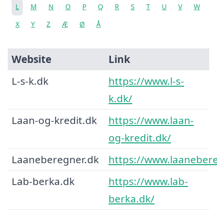
L
M
N
O
P
Q
R
S
T
U
V
W
X
Y
Z
Æ
Ø
Å
Website
Link
L-s-k.dk
https://www.l-s-
k.dk/
Laan-og-kredit.dk
https://www.laan-
og-kredit.dk/
Laaneberegner.dk
https://www.laanebere
Lab-berka.dk
https://www.lab-
berka.dk/